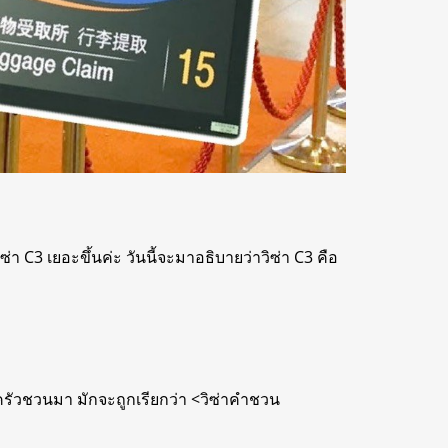
่า C3 เยอะขึ้นค่ะ วันนี้จะมาอธิบายว่าวิซ่า C3 คือ
อบครัวชวนมา มักจะถูกเรียกว่า <วิซ่าคำชวน