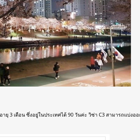
ที่มีอายุ 3 เดือน ซึ่งอยู่ในประเทศได้ 90 วันค่ะ วิซ่า C3 สามารถแ