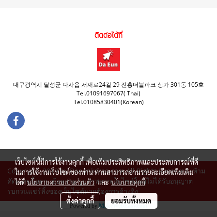
ติดต่อได้ที่
대구광역시 달성군 다사읍 서재로24길 29 진흥더블파크 상가 301동 105호
Tel.01091697067( Thai)
Tel.01085830401(Korean)
เว็บไซต์นี้มีการใช้งานคุกกี้ เพื่อเพิ่มประสิทธิภาพและประสบการณ์ที่ดี
Copyright 2019 by Daeunkorea.com All Rights Reserved,-ห้าม
ในการใช้งานเว็บไซต์ของท่าน ท่านสามารถอ่านรายละเอียดเพิ่มเติม
คัดลอกเนื้อหา ข้อความ รูปภาพจากเว็บไซต์โดยไม่ได้รับอนุญาต
ได้ที่
นโยบายความเป็นส่วนตัว
และ
นโยบายคุกกี้
รบกวนแชร์ลิ้งของเว็บไซต์หากต้องการอ้างอิง
ตั้งค่าคุกกี้
ยอมรับทั้งหมด
Powered by
MakeWebEasy.com