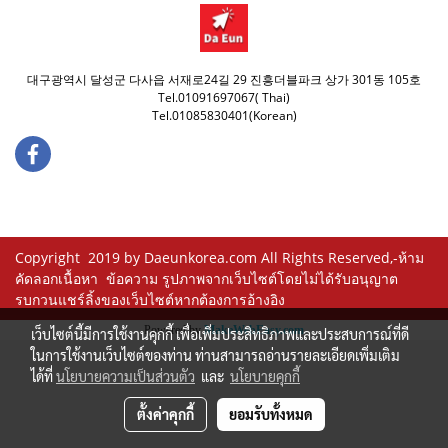
대구광역시 달성군 다사읍 서재로24길 29 진흥더블파크 상가 301동 105호
Tel.01091697067( Thai)
Tel.01085830401(Korean)
Copyright 2019 by Daeunkorea.com All Rights Reserved,-ห้าม
คัดลอกเนื้อหา ข้อความ รูปภาพจากเว็บไซต์โดยไม่ได้รับอนุญาต
รบกวนแชร์ลิ้งของเว็บไซต์หากต้องการอ้างอิง
Powered by
MakeWebEasy.com
เว็บไซต์นี้มีการใช้งานคุกกี้ เพื่อเพิ่มประสิทธิภาพและประสบการณ์ที่ดี
ในการใช้งานเว็บไซต์ของท่าน ท่านสามารถอ่านรายละเอียดเพิ่มเติม
ได้ที่
นโยบายความเป็นส่วนตัว
และ
นโยบายคุกกี้
ตั้งค่าคุกกี้
ยอมรับทั้งหมด