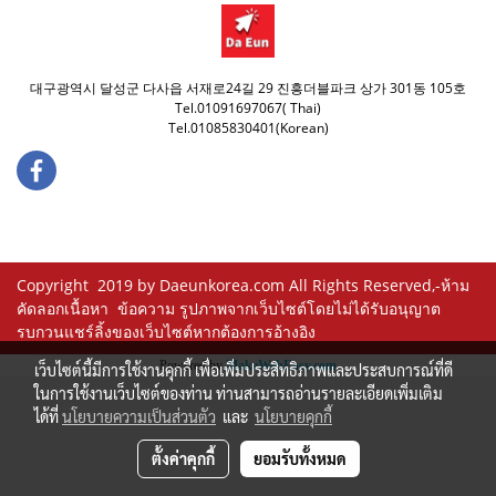
대구광역시 달성군 다사읍 서재로24길 29 진흥더블파크 상가 301동 105호
Tel.01091697067( Thai)
Tel.01085830401(Korean)
Copyright 2019 by Daeunkorea.com All Rights Reserved,-ห้าม
คัดลอกเนื้อหา ข้อความ รูปภาพจากเว็บไซต์โดยไม่ได้รับอนุญาต
รบกวนแชร์ลิ้งของเว็บไซต์หากต้องการอ้างอิง
Powered by
MakeWebEasy.com
เว็บไซต์นี้มีการใช้งานคุกกี้ เพื่อเพิ่มประสิทธิภาพและประสบการณ์ที่ดี
ในการใช้งานเว็บไซต์ของท่าน ท่านสามารถอ่านรายละเอียดเพิ่มเติม
ได้ที่
นโยบายความเป็นส่วนตัว
และ
นโยบายคุกกี้
ตั้งค่าคุกกี้
ยอมรับทั้งหมด