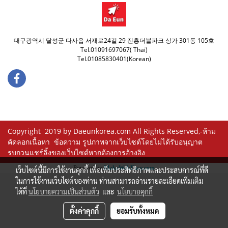
대구광역시 달성군 다사읍 서재로24길 29 진흥더블파크 상가 301동 105호
Tel.01091697067( Thai)
Tel.01085830401(Korean)
Copyright 2019 by Daeunkorea.com All Rights Reserved,-ห้าม
คัดลอกเนื้อหา ข้อความ รูปภาพจากเว็บไซต์โดยไม่ได้รับอนุญาต
รบกวนแชร์ลิ้งของเว็บไซต์หากต้องการอ้างอิง
Powered by
MakeWebEasy.com
เว็บไซต์นี้มีการใช้งานคุกกี้ เพื่อเพิ่มประสิทธิภาพและประสบการณ์ที่ดี
ในการใช้งานเว็บไซต์ของท่าน ท่านสามารถอ่านรายละเอียดเพิ่มเติม
ได้ที่
นโยบายความเป็นส่วนตัว
และ
นโยบายคุกกี้
ตั้งค่าคุกกี้
ยอมรับทั้งหมด