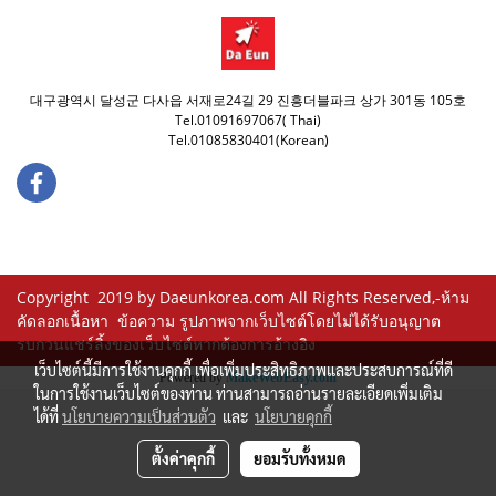
대구광역시 달성군 다사읍 서재로24길 29 진흥더블파크 상가 301동 105호
Tel.01091697067( Thai)
Tel.01085830401(Korean)
Copyright 2019 by Daeunkorea.com All Rights Reserved,-ห้าม
คัดลอกเนื้อหา ข้อความ รูปภาพจากเว็บไซต์โดยไม่ได้รับอนุญาต
รบกวนแชร์ลิ้งของเว็บไซต์หากต้องการอ้างอิง
เว็บไซต์นี้มีการใช้งานคุกกี้ เพื่อเพิ่มประสิทธิภาพและประสบการณ์ที่ดี
Powered by
MakeWebEasy.com
ในการใช้งานเว็บไซต์ของท่าน ท่านสามารถอ่านรายละเอียดเพิ่มเติม
ได้ที่
นโยบายความเป็นส่วนตัว
และ
นโยบายคุกกี้
ตั้งค่าคุกกี้
ยอมรับทั้งหมด