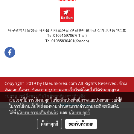
ติดต่อได้ที่
대구광역시 달성군 다사읍 서재로24길 29 진흥더블파크 상가 301동 105호
Tel.01091697067( Thai)
Tel.01085830401(Korean)
Copyright 2019 by Daeunkorea.com All Rights Reserved,-ห้าม
คัดลอกเนื้อหา ข้อความ รูปภาพจากเว็บไซต์โดยไม่ได้รับอนุญาต
รบกวนแชร์ลิ้งของเว็บไซต์หากต้องการอ้างอิง
เว็บไซต์นี้มีการใช้งานคุกกี้ เพื่อเพิ่มประสิทธิภาพและประสบการณ์ที่ดี
Powered by
MakeWebEasy.com
ในการใช้งานเว็บไซต์ของท่าน ท่านสามารถอ่านรายละเอียดเพิ่มเติม
ได้ที่
นโยบายความเป็นส่วนตัว
และ
นโยบายคุกกี้
ตั้งค่าคุกกี้
ยอมรับทั้งหมด