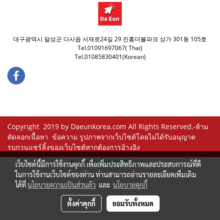
대구광역시 달성군 다사읍 서재로24길 29 진흥더블파크 상가 301동 105호
Tel.01091697067( Thai)
Tel.01085830401(Korean)
Copyright 2019 by Daeunkorea.com All Rights Reserved,-ห้าม
คัดลอกเนื้อหา ข้อความ รูปภาพจากเว็บไซต์โดยไม่ได้รับอนุญาต
รบกวนแชร์ลิ้งของเว็บไซต์หากต้องการอ้างอิง
Powered by
MakeWebEasy.com
เว็บไซต์นี้มีการใช้งานคุกกี้ เพื่อเพิ่มประสิทธิภาพและประสบการณ์ที่ดี
ในการใช้งานเว็บไซต์ของท่าน ท่านสามารถอ่านรายละเอียดเพิ่มเติม
ได้ที่
นโยบายความเป็นส่วนตัว
และ
นโยบายคุกกี้
ตั้งค่าคุกกี้
ยอมรับทั้งหมด