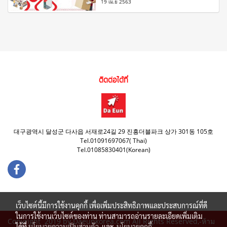
19 เม.ย 2563
ติดต่อได้ที่
대구광역시 달성군 다사읍 서재로24길 29 진흥더블파크 상가 301동 105호
Tel.01091697067( Thai)
Tel.01085830401(Korean)
เว็บไซต์นี้มีการใช้งานคุกกี้ เพื่อเพิ่มประสิทธิภาพและประสบการณ์ที่ดี
ในการใช้งานเว็บไซต์ของท่าน ท่านสามารถอ่านรายละเอียดเพิ่มเติม
Copyright 2019 by Daeunkorea.com All Rights Reserved,-ห้าม
ได้ที่
นโยบายความเป็นส่วนตัว
และ
นโยบายคุกกี้